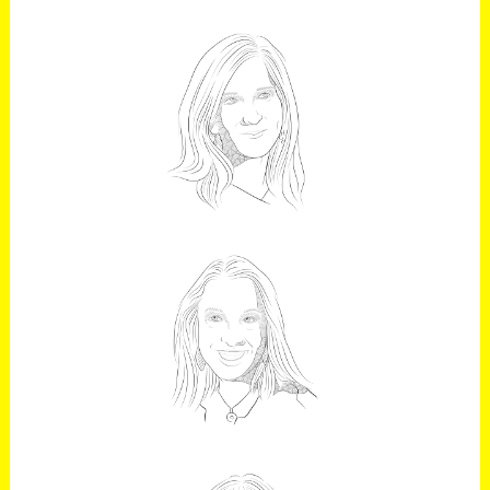
ISABEL
VALLDECABRES
ORTIZ
Directora de la Fábrica Nacional de
Moneda y Timbre
SALOMÉ VALERO
Directora de aplicaciones, data e
inteligencia artifical de Kyndryl,
España y Portugal