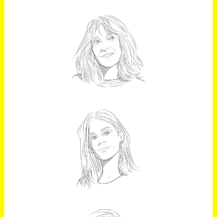
IDOIA SOTA
Subdirectora de Forbes España
CRISTINA
BARRANCO
Directora general de OMD España