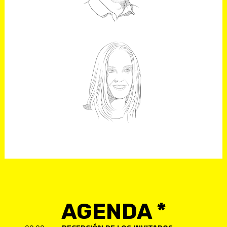
Mánager
MARTA GARCÍA
ALLER
PERIODISTA Y ESCRITORA
AGENDA
*