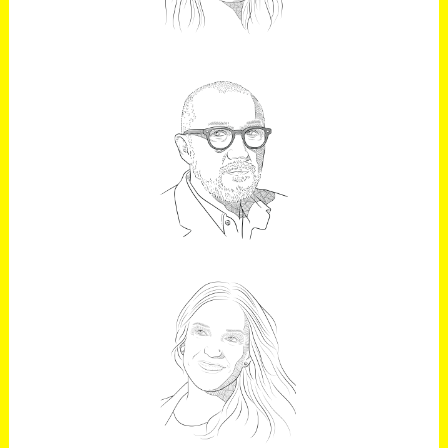
ANDRÉS
RODRÍGUEZ
Editor de Forbes España y
presidente de SpainMedia
ELI PINEDO
Medallista olímpica de balonmano