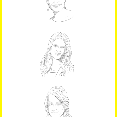
Periodista y curator de Forbes
Summit Women
CRISTINA PAMPÍN
Periodista y conductora de la jornada
LYDIA VALENTÍN
Deportista en halterofilia, campeona
Olímpica Mundial y Europea