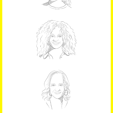
BERTA VÁZQUEZ
ACTRIZ
MARÍA MALFAZ
Profesora titular de la Universidad
Carlos III de Madrid y miembro del
grupo de investigación Robotics Lab