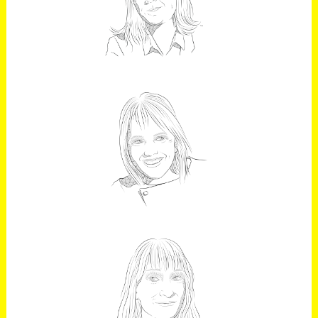
Directora científica del CNIO
MARÍA JOSÉ SAN
ROMÁN
Chef
ALEJANDRA G.
REMÓN
Autora y artista