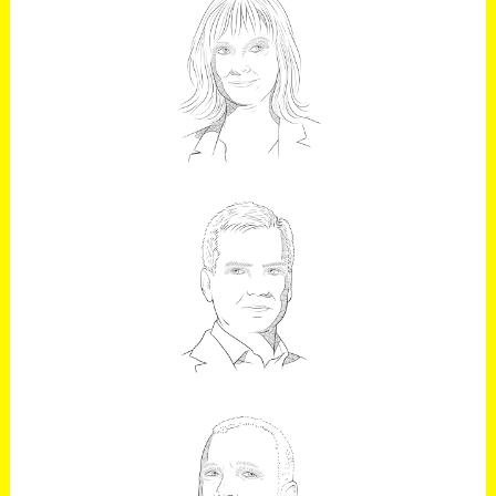
MARTA COTRINA
RESPONSABLE DE CULTURA DE
ENDESA
CARLOS CASAS
Global Head of Talent & Culture de
BBVA
JUAN RAMÓN