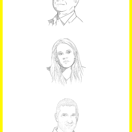
LUCAS
Periodista
IRENE MONTERO
Ministra de Igualdad de España
JOSÉ MIGUEL
ANTÚNEZ
IPG MEDIABRANS Growth Business