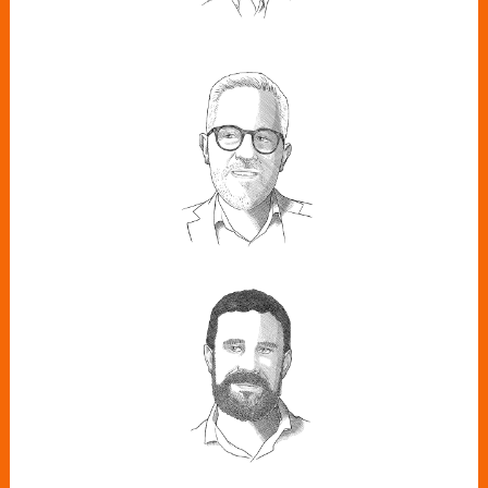
JON MACÍAS
Global Head of Commercial &
Marketing de Edison Next Spain
BORJA
LAFUENTE
Director de Asuntos Públicos de
Danone