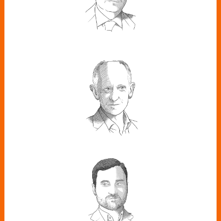
JAVIER SÁENZ DE
JUBERA
Presidente de TotalEnergies
ALBERTO
SÁNCHEZ
Director de Innovación de Veolia
España