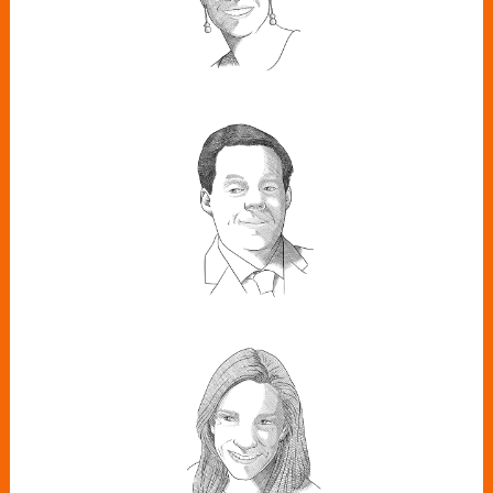
jornada
EDUARDO BAYÓN
MORENO
Director de Business Services &
Sustainability de Lyreco
ISABEL GORGOSO
Directora de New Mobility de CEPSA