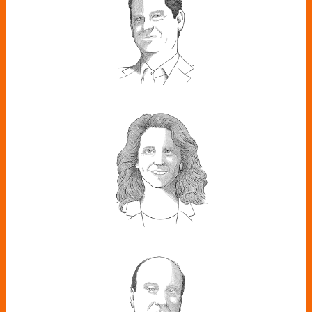
PATXI CALLEJA
Director de Regulación en Iberdrola
España
LAURA DE
RIVERA
Directora de Regulación y Servicios
Jurídicos de Redeia
RAFAEL MATEO
CEO de Acciona Energía