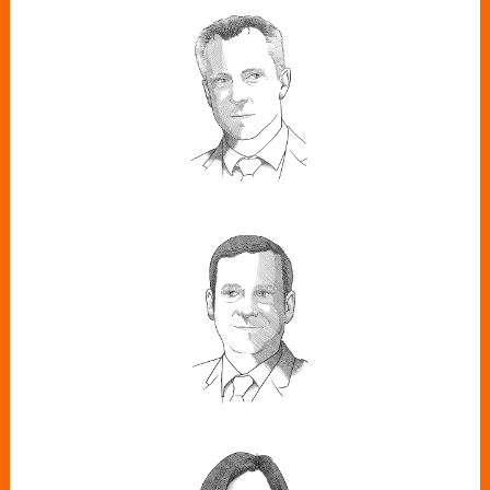
CARLOS NOVILLO
Consejero de Medio Ambiente,
Agricultura e Interior de la Comunidad
de Madrid
JOSÉ MARÍA
GONZÁLEZ MOYA
Director general de la Asociación de
Energías Renovables (APPA)
MARÍA
FERNÁNDEZ