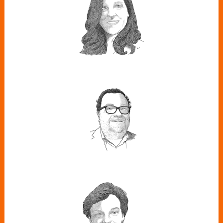
PÉREZ
Consultora principal de Etalia y
curator de Forbes Summit Energy &
Sustainability 2023
IGNACIO
QUINTANA
Director general de Forbes España
CRISTINA
VILLANUEVA
Periodista y presentadora de la