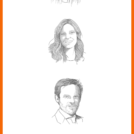
CRISTINA
SÁNCHEZ
Directora de Sostenibilidad e Impacto
Positivo en Leroy Merlin España
JUAN VILLAR
Director general de distribución de
gas de Nortegas