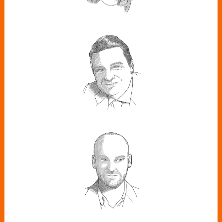
GERMÁN GRANDA
Director general de Forética
ALBERTO SANZ
Periodista de Vozpópuli