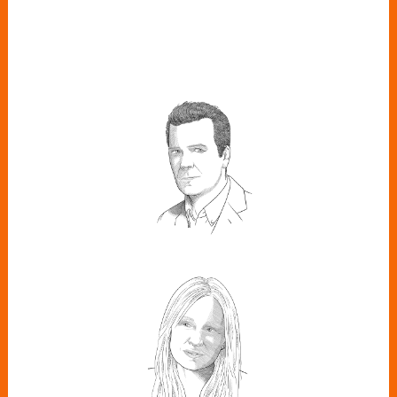
DANIEL
ENTRIALGO
Subidrector de Forbes España
LORETO
ORDÓÑEZ
CEO de ENGIE